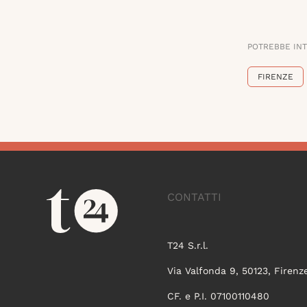
POTREBBE IN
FIRENZE
CONTATTI
T24 S.r.l.
Via Valfonda 9, 50123, Firenz
CF. e P.I. 07100110480