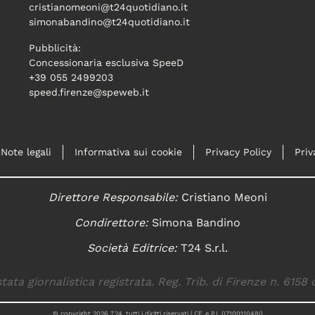
cristianomeoni@t24quotidiano.it
simonabandino@t24quotidiano.it
Pubblicità:
Concessionaria esclusiva SpeeD
+39 055 2499203
speed.firenze@speweb.it
Note legali
Informativa sui cookie
Privacy Policy
Priv
Direttore Responsabile:
Cristiano Meoni
Condirettore:
Simona Bandino
Società Editrice:
T24 S.r.l.
tata giornalistica registrata. Reg. Trib. di Firenze n. 6158 
© copyright
2026
T24, tutti i diritti riservati | CF. e P.I. 07100110480