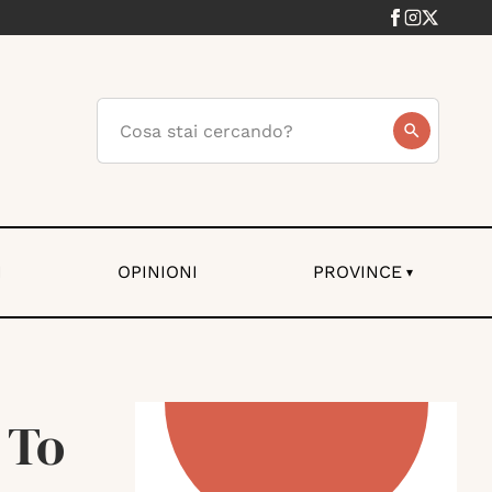
I
OPINIONI
PROVINCE
▾
 To