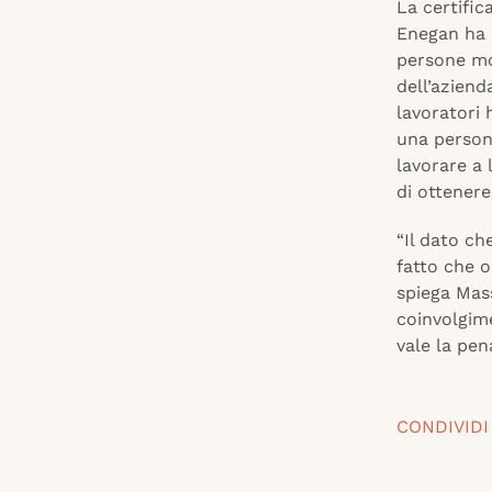
La certific
Enegan ha d
persone mo
dell’azienda
lavoratori 
una persona
lavorare a 
di ottenere
“Il dato ch
fatto che o
spiega Mas
coinvolgim
vale la pen
CONDIVIDI