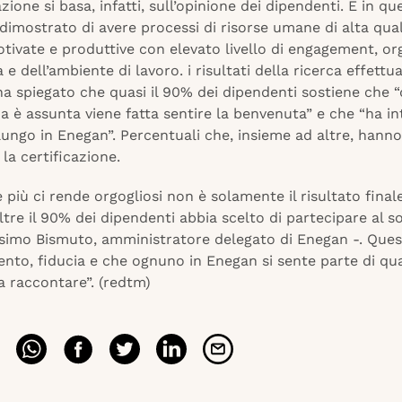
azione si basa, infatti, sull’opinione dei dipendenti. E in qu
imostrato di avere processi di risorse umane di alta qual
tivate e produttive con elevato livello di engagement, or
 e dell’ambiente di lavoro. i risultati della ricerca effettu
ha spiegato che quasi il 90% dei dipendenti sostiene che
 è assunta viene fatta sentire la benvenuta” e che “ha in
lungo in Enegan”. Percentuali che, insieme ad altre, han
 la certificazione.
e più ci rende orgogliosi non è solamente il risultato finale
ltre il 90% dei dipendenti abbia scelto di partecipare al 
simo Bismuto, amministratore delegato di Enegan -. Quest
ento, fiducia e che ognuno in Enegan si sente parte di qu
a raccontare”. (redtm)