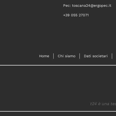
Pec:
toscana24@ergopec.it
+39 055 27071
Home
Chi siamo
Dati societari
t24 è una tes