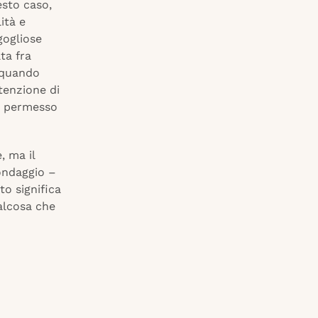
esto caso,
ità e
gogliose
ata fra
 “quando
tenzione di
no permesso
, ma il
sondaggio –
o significa
alcosa che