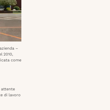
’azienda –
l 2010,
ificata come
 attente
e di lavoro