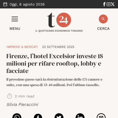
Oggi,
8 agosto 2026
MENU
CERCA
IL QUOTIDIANO ECONOMICO TOSCANO
IMPRESE & MERCATI
22 SETTEMBRE 2025
Firenze, l’hotel Excelsior investe 18
milioni per rifare rooftop, lobby e
facciate
Il prossimo passo sarà la ristrutturazione delle 171 camere e
suite, con una spesa di 35-40 milioni. Poi l’ultimo tassello.
2
min read
Silvia Pieraccini