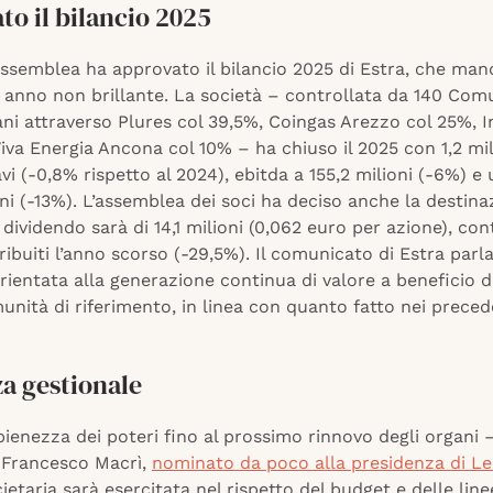
o il bilancio 2025
ssemblea ha approvato il bilancio 2025 di Estra, che man
 anno non brillante. La società – controllata da 140 Com
ni attraverso Plures col 39,5%, Coingas Arezzo col 25%, I
iva Energia Ancona col 10% – ha chiuso il 2025 con 1,2 mil
avi (-0,8% rispetto al 2024), ebitda a 155,2 milioni (-6%) e 
oni (-13%). L’assemblea dei soci ha deciso anche la destina
il dividendo sarà di 14,1 milioni (0,062 euro per azione), con
tribuiti l’anno scorso (-29,5%). Il comunicato di Estra parla
rientata alla generazione continua di valore a beneficio de
unità di riferimento, in linea con quanto fatto nei preced
a gestionale
pienezza dei poteri fino al prossimo rinnovo degli organi –
 Francesco Macrì,
nominato da poco alla presidenza di L
cietaria sarà esercitata nel rispetto del budget e delle lin