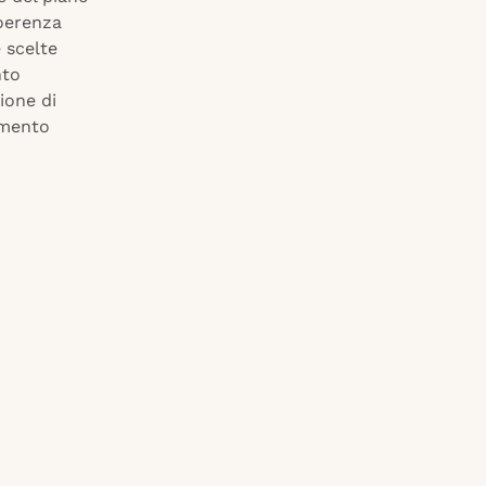
coerenza
e scelte
nto
ione di
emento