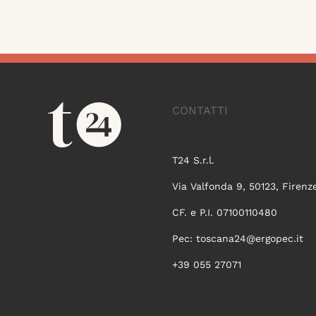
CONTATTI
T24 S.r.l.
Via Valfonda 9, 50123, Firenz
CF. e P.I. 07100110480
Pec:
toscana24@ergopec.it
+39 055 27071