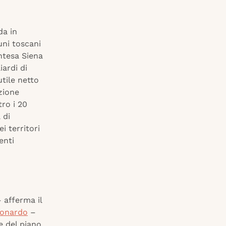
da in
uni toscani
ntesa Siena
iardi di
utile netto
zione
tro i 20
 di
i territori
enti
 afferma il
eonardo
–
ee del piano