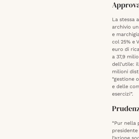
Approvat
La stessa a
archivio un
e marchigia
col 25% e V
euro di ric
a 37,9 mili
dell’utile: 
milioni dis
“gestione o
e delle com
esercizi”.
Prudenz
“Pur nella 
presidente
l’azione so