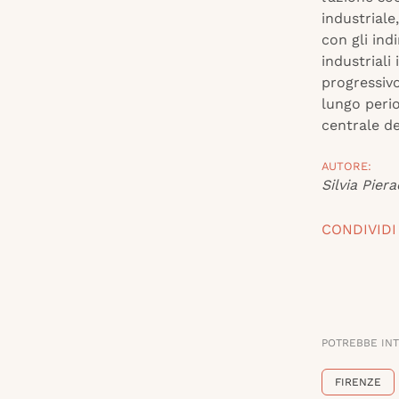
industrial
con gli indi
industriali
progressivo
lungo perio
centrale de
AUTORE:
Silvia Piera
CONDIVIDI
POTREBBE IN
FIRENZE