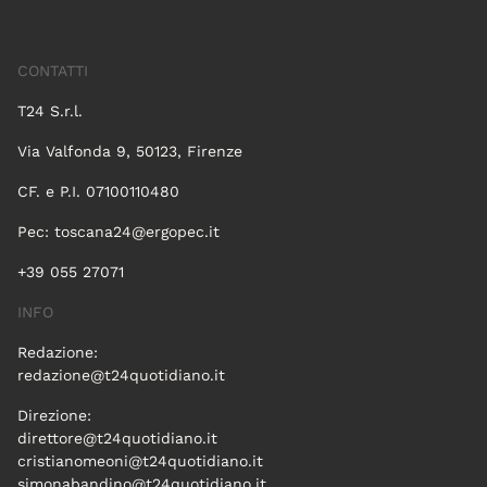
CONTATTI
T24 S.r.l.
Via Valfonda 9, 50123, Firenze
CF. e P.I. 07100110480
Pec:
toscana24@ergopec.it
+39 055 27071
INFO
Redazione:
redazione@t24quotidiano.it
Direzione:
direttore@t24quotidiano.it
cristianomeoni@t24quotidiano.it
simonabandino@t24quotidiano.it