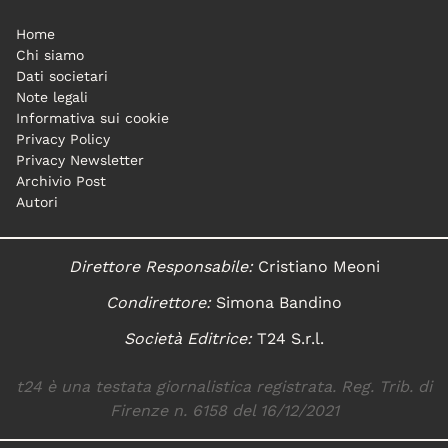
Home
Chi siamo
Dati societari
Note legali
Informativa sui cookie
Privacy Policy
Privacy Newsletter
Archivio Post
Autori
Direttore Responsabile:
Cristiano Meoni
Condirettore:
Simona Bandino
Società Editrice:
T24 S.r.l.
t24 è una testata giornalistica registrata. Reg. Trib. di
Firenze n. 6158 del 16/12/2021