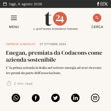
Oggi,
6 agosto 2026
MENU
CERCA
IL QUOTIDIANO ECONOMICO TOSCANO
IMPRESE & MERCATI
07 OTTOBRE 2024
Enegan, premiata da Codacons come
azienda sostenibile
E’ la prima azienda in Italia nel settore energia ad aver ricevuto
tre premi da parte dell’associazione.
2
min read