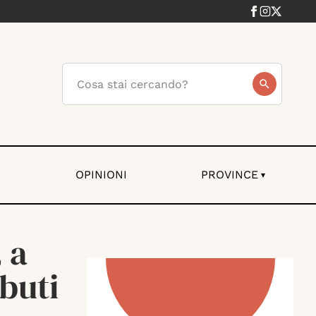
I
OPINIONI
PROVINCE
▾
 a
buti