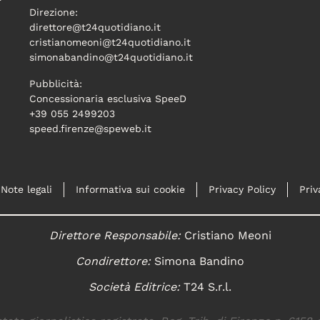
Direzione:
direttore@t24quotidiano.it
cristianomeoni@t24quotidiano.it
simonabandino@t24quotidiano.it
Pubblicità:
Concessionaria esclusiva SpeeD
+39 055 2499203
speed.firenze@speweb.it
Note legali
Informativa sui cookie
Privacy Policy
Priv
Direttore Responsabile:
Cristiano Meoni
Condirettore:
Simona Bandino
Società Editrice:
T24 S.r.l.