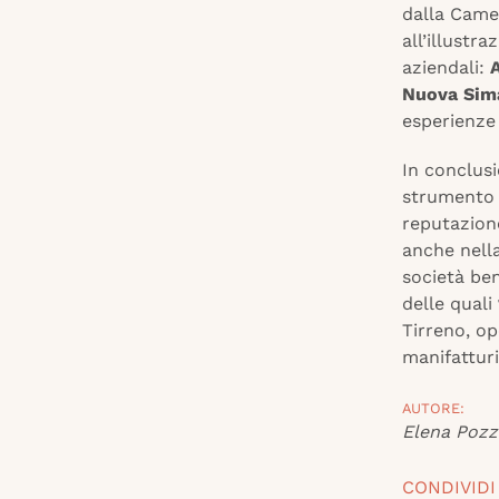
dalla Came
all’illustr
aziendali:
A
Nuova Simat
esperienze 
In conclusi
strumento 
reputazion
anche nella
società ben
delle quali
Tirreno, op
manifattur
AUTORE:
Elena Pozz
CONDIVIDI