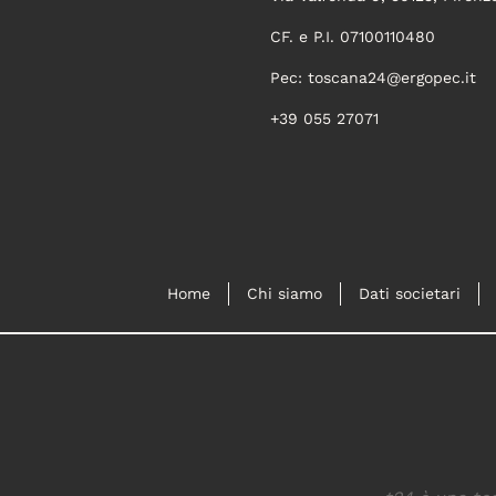
CF. e P.I. 07100110480
Pec:
toscana24@ergopec.it
+39 055 27071
Home
Chi siamo
Dati societari