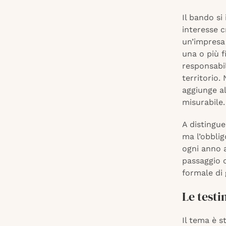
Il bando si
interesse c
un’impresa 
una o più f
responsabi
territorio
aggiunge a
misurabile
A distingue
ma l’obblig
ogni anno 
passaggio c
formale di
Le testi
Il tema è s