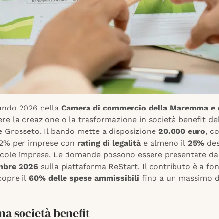
 bando 2026 della
Camera di commercio della Maremma e d
re la creazione o la trasformazione in società benefit de
e Grosseto. Il bando mette a disposizione
20.000 euro
, c
l 2% per imprese con
rating di legalità
e almeno il
25%
des
ccole imprese. Le domande possono essere presentate da
mbre 2026
sulla piattaforma ReStart. Il contributo è a fo
copre il
60% delle spese ammissibili
fino a un massimo 
na società benefit