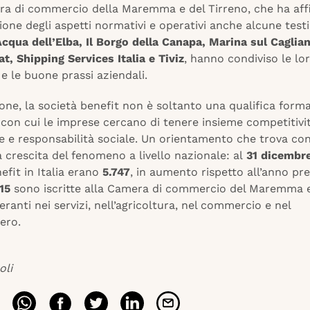
ra di commercio della Maremma e del Tirreno, che ha aff
azione degli aspetti normativi e operativi anche alcune tes
cqua dell’Elba, Il Borgo della Canapa, Marina sul Caglian
, Shipping Services Italia e Tiviz
, hanno condiviso le lo
e le buone prassi aziendali.
one, la società benefit non è soltanto una qualifica form
con cui le imprese cercano di tenere insieme competitivit
e e responsabilità sociale. Un orientamento che trova co
 crescita del fenomeno a livello nazionale: al
31 dicembr
efit in Italia erano
5.747
, in aumento rispetto all’anno pr
15
sono iscritte alla Camera di commercio del Maremma e
eranti nei servizi, nell’agricoltura, nel commercio e nel
iero.
oli