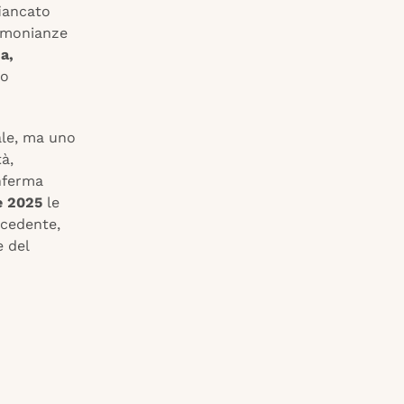
iancato
timonianze
a,
ro
ale, ma uno
à,
nferma
e 2025
le
ecedente,
 del