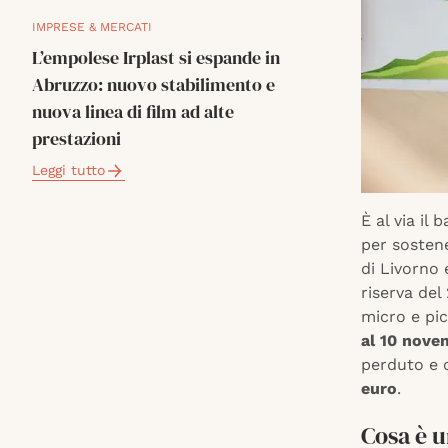
IMPRESE & MERCATI
L’empolese Irplast si espande in
Abruzzo: nuovo stabilimento e
nuova linea di film ad alte
prestazioni
Leggi tutto
È al via il
per sostene
di Livorno 
riserva de
micro e pi
al 10 nove
perduto e 
euro
.
Cosa è u