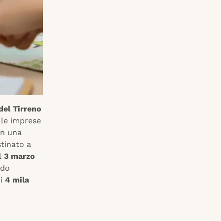
el Tirreno
lle imprese
on una
tinato a
l
3 marzo
ndo
di
4 mila