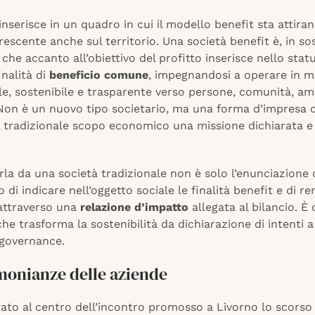
 inserisce in un quadro in cui il modello benefit sta attira
rescente anche sul territorio. Una società benefit è, in so
che accanto all’obiettivo del profitto inserisce nello sta
inalità di
beneficio comune
, impegnandosi a operare in 
le, sostenibile e trasparente verso persone, comunità, am
. Non è un nuovo tipo societario, ma una forma d’impresa 
l tradizionale scopo economico una missione dichiarata e
.
rla da una società tradizionale non è solo l’enunciazione d
o di indicare nell’oggetto sociale le finalità benefit e di r
attraverso una
relazione d’impatto
allegata al bilancio. È 
he trasforma la sostenibilità da dichiarazione di intenti
 governance.
monianze delle aziende
tato al centro dell’incontro promosso a Livorno lo scors