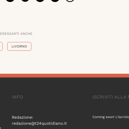
TERESSARTI ANCHE
LIVORNO
INFO
ISCRIVITI ALL
Redazione:
Coming soon! L'iscrizi
redazione@t24quotidiano.it
e