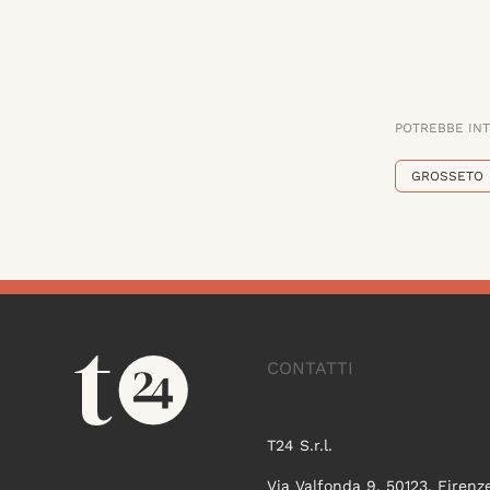
POTREBBE IN
GROSSETO
CONTATTI
T24 S.r.l.
Via Valfonda 9, 50123, Firenz