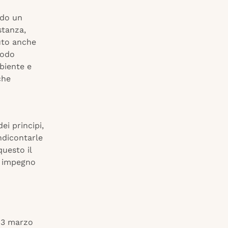
ndo un
stanza,
tuto anche
modo
biente e
che
ei principi,
endicontarle
questo il
 a impegno
o 3 marzo