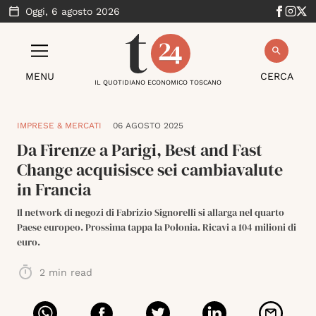
Oggi,
6 agosto 2026
MENU
CERCA
IL QUOTIDIANO ECONOMICO TOSCANO
IMPRESE & MERCATI
06 AGOSTO 2025
Da Firenze a Parigi, Best and Fast
Change acquisisce sei cambiavalute
in Francia
Il network di negozi di Fabrizio Signorelli si allarga nel quarto
Paese europeo. Prossima tappa la Polonia. Ricavi a 104 milioni di
euro.
2
min read