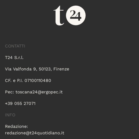
CONTATTI
T24 S.r.l.
Via Valfonda 9, 50123, Firenze
CF. e P.I. 07100110480
Pec:
toscana24@ergopec.it
+39 055 27071
INFO
Redazione:
redazione@t24quotidiano.it