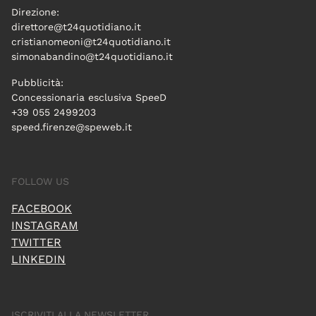
Direzione:
direttore@t24quotidiano.it
cristianomeoni@t24quotidiano.it
simonabandino@t24quotidiano.it
Pubblicità:
Concessionaria esclusiva SpeeD
+39 055 2499203
speed.firenze@speweb.it
FOLLOW US
FACEBOOK
INSTAGRAM
TWITTER
LINKEDIN
ISCRIVITI ALLA NEWSLETTER