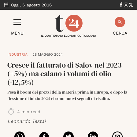
Oggi,
6 agosto 2026
MENU
CERCA
IL QUOTIDIANO ECONOMICO TOSCANO
INDUSTRIA
28 MAGGIO 2024
Cresce il fatturato di Salov nel 2023
(+5%) ma calano i volumi di olio
(-12,5%)
Pesa il boom dei prezzi della materia prima in Europa, e dopo la
flessione di inizio 2024 ci sono nuovi segnali di risalita.
4
min read
Leonardo Testai