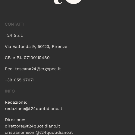
CONTATTI
T24 S.r.l.
Via Valfonda 9, 50123, Firenze
CF. e P.I. 07100110480
Pec:
toscana24@ergopec.it
+39 055 27071
INFO
Redazione:
redazione@t24quotidiano.it
Direzione:
direttore@t24quotidiano.it
cristianomeoni@t24quotidiano.it