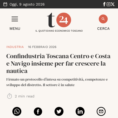
Oggi,
9 agosto 2026
MENU
CERCA
IL QUOTIDIANO ECONOMICO TOSCANO
INDUSTRIA
16 FEBBRAIO 2026
Confindustria Toscana Centro e Costa
e Navigo insieme per far crescere la
nautica
Firmato un protocollo d’intesa su competitività, competenze e
sviluppo del distretto. Il settore è in salute
2
min read