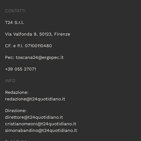
CONTATTI
T24 S.r.l.
Via Valfonda 9, 50123, Firenze
CF. e P.I. 07100110480
Pec:
toscana24@ergopec.it
+39 055 27071
INFO
Redazione:
redazione@t24quotidiano.it
Direzione:
direttore@t24quotidiano.it
cristianomeoni@t24quotidiano.it
simonabandino@t24quotidiano.it