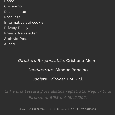
Home
Chi siamo
Dati societari
Note legali
Informativa sui cookie
Privacy Policy
Privacy Newsletter
Archivio Post
Autori
Direttore Responsabile:
Cristiano Meoni
Condirettore:
Simona Bandino
Società Editrice:
T24 S.r.l.
t24 è una testata giornalistica registrata. Reg. Trib. di
Firenze n. 6158 del 16/12/2021
© copyright
2026
T24, tutti i diritti riservati | CF. e P.I. 07100110480