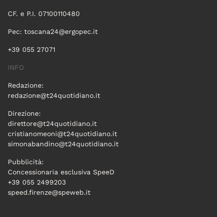
CF. e P.I. 07100110480
Pec:
toscana24@ergopec.it
+39 055 27071
INFO
Redazione:
redazione@t24quotidiano.it
Direzione:
direttore@t24quotidiano.it
cristianomeoni@t24quotidiano.it
simonabandino@t24quotidiano.it
Pubblicità:
Concessionaria esclusiva SpeeD
+39 055 2499203
speed.firenze@speweb.it