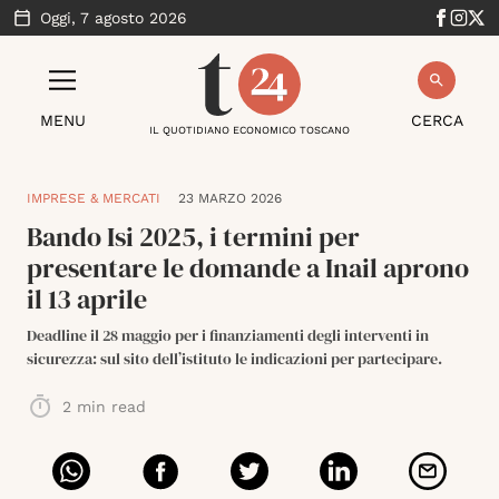
Oggi,
7 agosto 2026
MENU
CERCA
IL QUOTIDIANO ECONOMICO TOSCANO
IMPRESE & MERCATI
23 MARZO 2026
Bando Isi 2025, i termini per
presentare le domande a Inail aprono
il 13 aprile
Deadline il 28 maggio per i finanziamenti degli interventi in
sicurezza: sul sito dell’istituto le indicazioni per partecipare.
2
min read