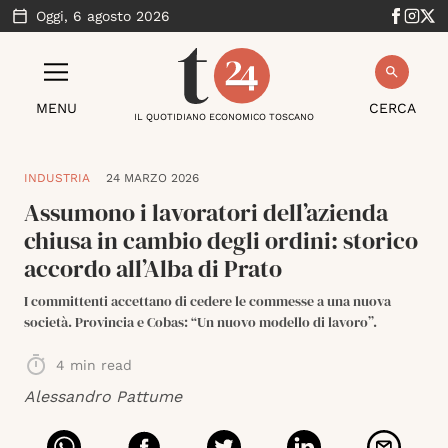
Oggi,
6 agosto 2026
MENU
CERCA
IL QUOTIDIANO ECONOMICO TOSCANO
INDUSTRIA
24 MARZO 2026
Assumono i lavoratori dell’azienda
chiusa in cambio degli ordini: storico
accordo all’Alba di Prato
I committenti accettano di cedere le commesse a una nuova
società. Provincia e Cobas: “Un nuovo modello di lavoro”.
4
min read
Alessandro Pattume