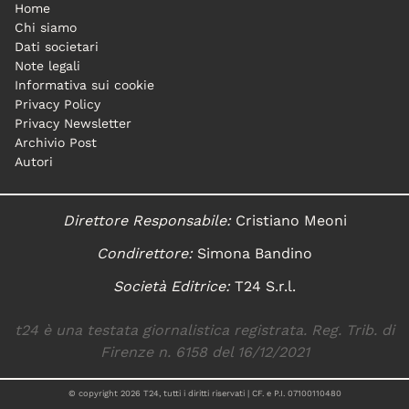
Home
Chi siamo
Dati societari
Note legali
Informativa sui cookie
Privacy Policy
Privacy Newsletter
Archivio Post
Autori
Direttore Responsabile:
Cristiano Meoni
Condirettore:
Simona Bandino
Società Editrice:
T24 S.r.l.
t24 è una testata giornalistica registrata. Reg. Trib. di
Firenze n. 6158 del 16/12/2021
© copyright
2026
T24, tutti i diritti riservati | CF. e P.I. 07100110480