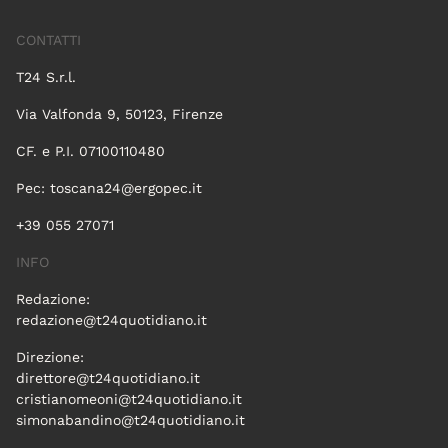
CONTATTI
T24 S.r.l.
Via Valfonda 9, 50123, Firenze
CF. e P.I. 07100110480
Pec:
toscana24@ergopec.it
+39 055 27071
INFO
Redazione:
redazione@t24quotidiano.it
Direzione:
direttore@t24quotidiano.it
cristianomeoni@t24quotidiano.it
simonabandino@t24quotidiano.it