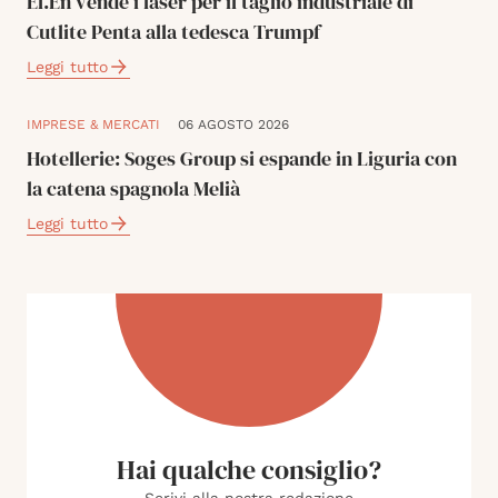
El.En vende i laser per il taglio industriale di
Cutlite Penta alla tedesca Trumpf
Leggi tutto
IMPRESE & MERCATI
06 AGOSTO 2026
Hotellerie: Soges Group si espande in Liguria con
la catena spagnola Melià
Leggi tutto
Hai qualche consiglio?
Scrivi alla nostra redazione