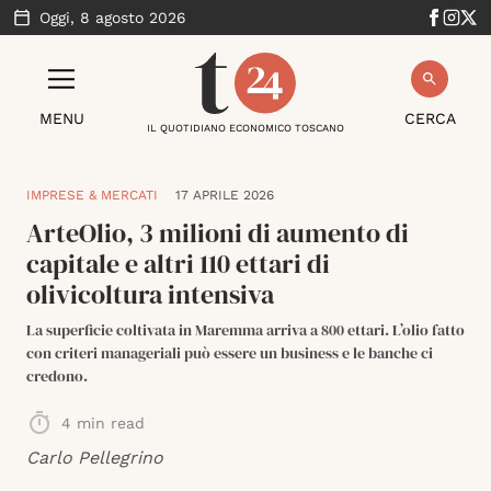
Oggi,
8 agosto 2026
MENU
CERCA
IL QUOTIDIANO ECONOMICO TOSCANO
IMPRESE & MERCATI
17 APRILE 2026
ArteOlio, 3 milioni di aumento di
capitale e altri 110 ettari di
olivicoltura intensiva
La superficie coltivata in Maremma arriva a 800 ettari. L’olio fatto
con criteri manageriali può essere un business e le banche ci
credono.
4
min read
Carlo Pellegrino