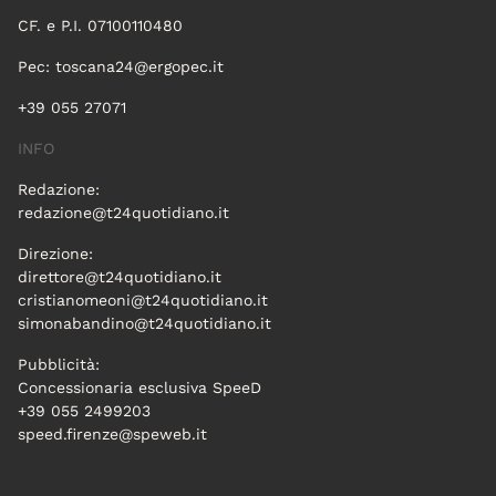
CF. e P.I. 07100110480
Pec:
toscana24@ergopec.it
+39 055 27071
INFO
Redazione:
redazione@t24quotidiano.it
Direzione:
direttore@t24quotidiano.it
cristianomeoni@t24quotidiano.it
simonabandino@t24quotidiano.it
Pubblicità:
Concessionaria esclusiva SpeeD
+39 055 2499203
speed.firenze@speweb.it