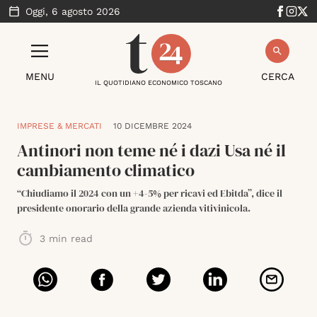
Oggi,
6 agosto 2026
MENU
CERCA
IL QUOTIDIANO ECONOMICO TOSCANO
IMPRESE & MERCATI
10 DICEMBRE 2024
Antinori non teme né i dazi Usa né il
cambiamento climatico
“Chiudiamo il 2024 con un +4-5% per ricavi ed Ebitda”, dice il
presidente onorario della grande azienda vitivinicola.
3
min read