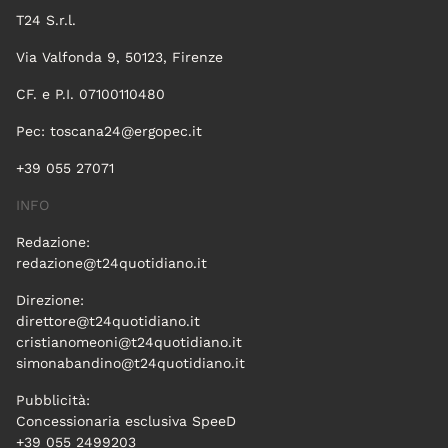
T24 S.r.l.
Via Valfonda 9, 50123, Firenze
CF. e P.I. 07100110480
Pec:
toscana24@ergopec.it
+39 055 27071
INFO
Redazione:
redazione@t24quotidiano.it
Direzione:
direttore@t24quotidiano.it
cristianomeoni@t24quotidiano.it
simonabandino@t24quotidiano.it
Pubblicità:
Concessionaria esclusiva SpeeD
+39 055 2499203