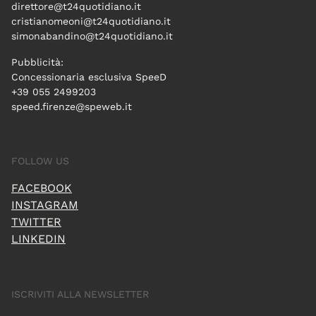
direttore@t24quotidiano.it
cristianomeoni@t24quotidiano.it
simonabandino@t24quotidiano.it
Pubblicità:
Concessionaria esclusiva SpeeD
+39 055 2499203
speed.firenze@speweb.it
FOLLOW US
FACEBOOK
INSTAGRAM
TWITTER
LINKEDIN
ISCRIVITI ALLA NEWSLETTER