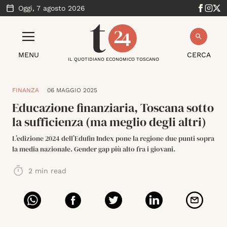
Oggi,
7 agosto 2026
MENU
CERCA
IL QUOTIDIANO ECONOMICO TOSCANO
FINANZA
06 MAGGIO 2025
Educazione finanziaria, Toscana sotto
la sufficienza (ma meglio degli altri)
L’edizione 2024 dell’Edufin Index pone la regione due punti sopra
la media nazionale. Gender gap più alto fra i giovani.
2
min read