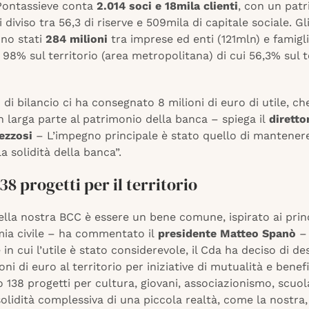
Pontassieve conta
2.014 soci e 18mila clienti
, con un patr
i diviso tra 56,3 di riserve e 509mila di capitale sociale. Gl
ono stati
284 milioni
tra imprese ed enti (121mln) e famigli
l 98% sul territorio (area metropolitana) di cui 56,3% sul t
to di bilancio ci ha consegnato 8 milioni di euro di utile, 
n larga parte al patrimonio della banca – spiega il
diretto
ezzosi
– L’impegno principale è stato quello di mantener
la solidità della banca”.
38 progetti per il territorio
ella nostra BCC è essere un bene comune, ispirato ai prin
mia civile – ha commentato il
presidente Matteo Spanò
– 
in cui l’utile è stato considerevole, il Cda ha deciso di de
ioni di euro al territorio per iniziative di mutualità e benef
 138 progetti per cultura, giovani, associazionismo, scuola
solidità complessiva di una piccola realtà, come la nostra,