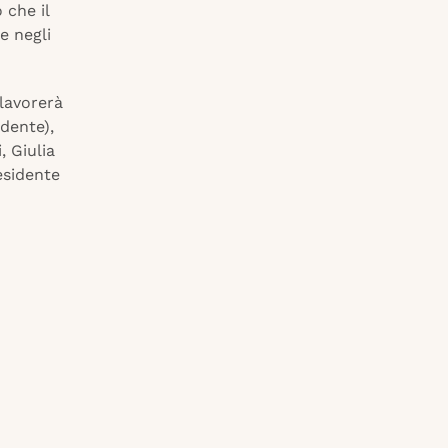
 che il
e negli
 lavorerà
dente),
, Giulia
esidente