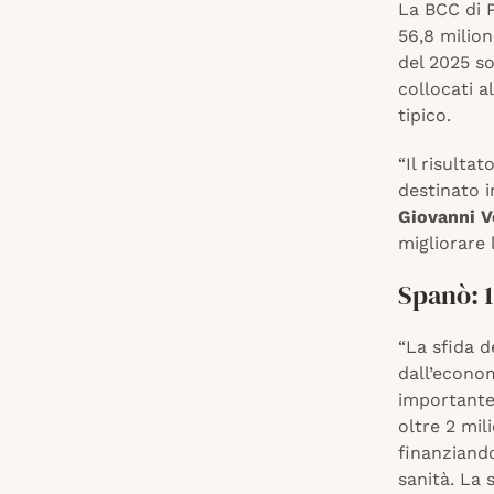
La BCC di 
56,8 milion
del 2025 s
collocati a
tipico.
“Il risulta
destinato i
Giovanni V
migliorare 
Spanò: 1
“La sfida d
dall’econo
importante 
oltre 2 mil
finanziando
sanità. La 