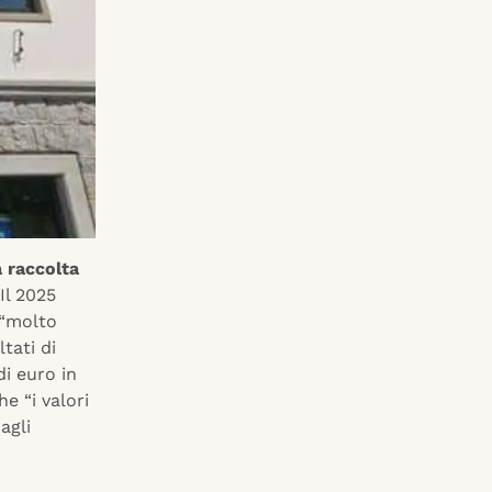
a raccolta
 Il 2025
 “molto
tati di
di euro in
e “i valori
agli