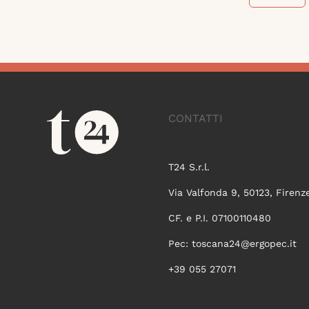
CONTATTI
T24 S.r.l.
Via Valfonda 9, 50123, Firenz
CF. e P.I. 07100110480
Pec:
toscana24@ergopec.it
+39 055 27071