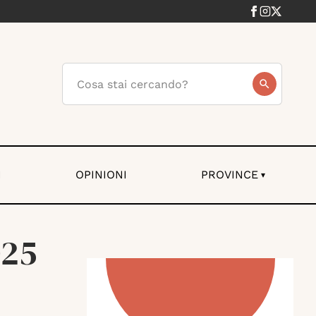
I
OPINIONI
PROVINCE
▾
025