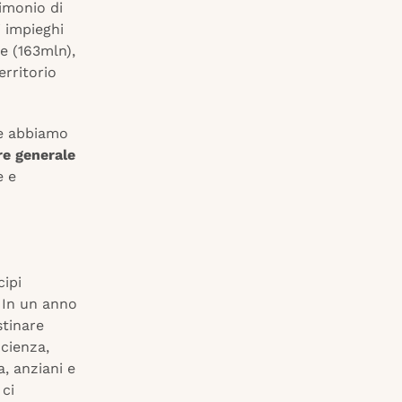
imonio di
i impieghi
e (163mln),
erritorio
che abbiamo
re generale
e e
cipi
In un anno
stinare
icienza,
, anziani e
 ci