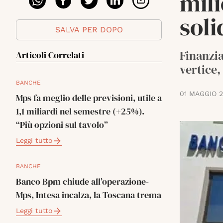
mili
soli
SALVA PER DOPO
Finanzia
Articoli Correlati
vertice,
BANCHE
01 MAGGIO 
Mps fa meglio delle previsioni, utile a
1,1 miliardi nel semestre (+25%).
“Più opzioni sul tavolo”
Leggi tutto
BANCHE
Banco Bpm chiude all’operazione-
Mps, Intesa incalza, la Toscana trema
Leggi tutto