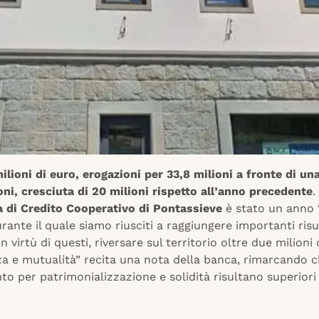
milioni di euro, erogazioni per 33,8 milioni a fronte di un
oni, cresciuta di 20 milioni rispetto all’anno precedente
.
 di Credito Cooperativo di Pontassieve
è stato un anno
urante il quale siamo riusciti a raggiungere importanti risul
in virtù di questi, riversare sul territorio oltre due milioni 
a e mutualità” recita una nota della banca, rimarcando ch
nto per patrimonializzazione e solidità risultano superiori 