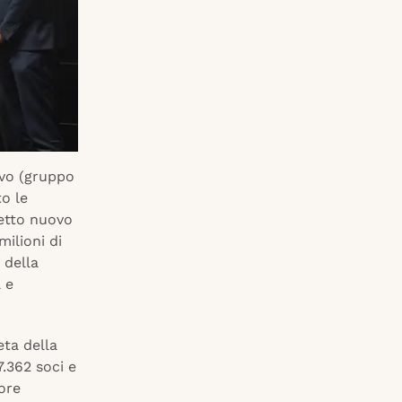
ivo (gruppo
to le
letto nuovo
milioni di
 della
 e
ta della
7.362 soci e
tore