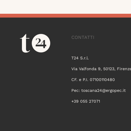
CONTATTI
T24 S.r.l.
Via Valfonda 9, 50123, Firenz
CF. e P.I. 07100110480
Pec:
toscana24@ergopec.it
+39 055 27071