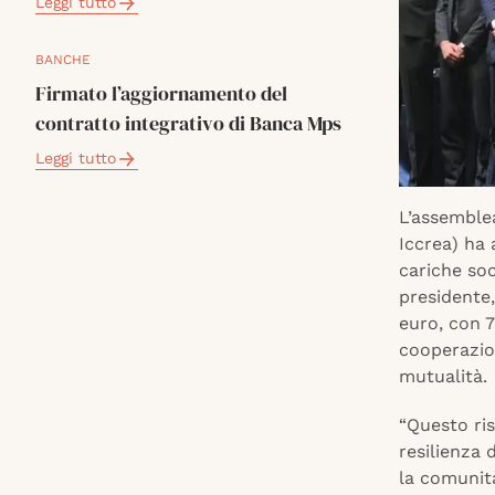
Leggi tutto
BANCHE
Firmato l’aggiornamento del
contratto integrativo di Banca Mps
Leggi tutto
L’assemblea
Iccrea) ha 
cariche so
presidente,
euro, con 7
cooperazio
mutualità.
“Questo ri
resilienza 
la comunità