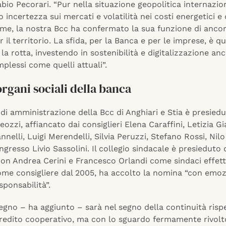
bio Pecorari. “Pur nella situazione geopolitica internazio
 incertezza sui mercati e volatilità nei costi energetici e 
ime, la nostra Bcc ha confermato la sua funzione di ancor
r il territorio. La sfida, per la Banca e per le imprese, è qu
a rotta, investendo in sostenibilità e digitalizzazione anc
plessi come quelli attuali”.
organi sociali della banca
o di amministrazione della Bcc di Anghiari e Stia è presied
zzi, affiancato dai consiglieri Elena Caraffini, Letizia Gi
nelli, Luigi Merendelli, Silvia Peruzzi, Stefano Rossi, Nilo
ngresso Livio Sassolini. Il collegio sindacale è presieduto
con Andrea Cerini e Francesco Orlandi come sindaci effetti
come consigliere dal 2005, ha accolto la nomina “con emo
sponsabilità”.
egno – ha aggiunto – sarà nel segno della continuità rispe
credito cooperativo, ma con lo sguardo fermamente rivolt