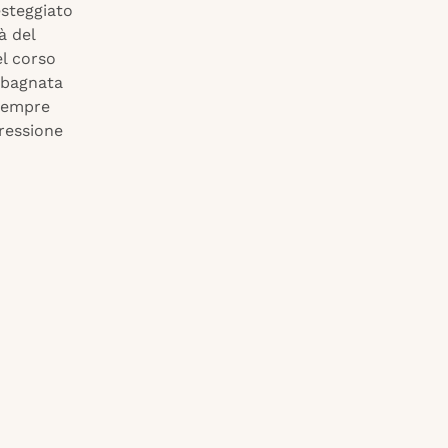
esteggiato
à del
l corso
e bagnata
 sempre
pressione