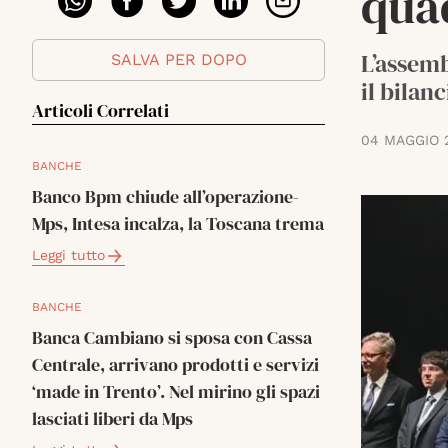
qua
L’assemb
SALVA PER DOPO
il bilan
Articoli Correlati
04 MAGGIO 
BANCHE
Banco Bpm chiude all’operazione-
Mps, Intesa incalza, la Toscana trema
Leggi tutto
BANCHE
Banca Cambiano si sposa con Cassa
Centrale, arrivano prodotti e servizi
‘made in Trento’. Nel mirino gli spazi
lasciati liberi da Mps