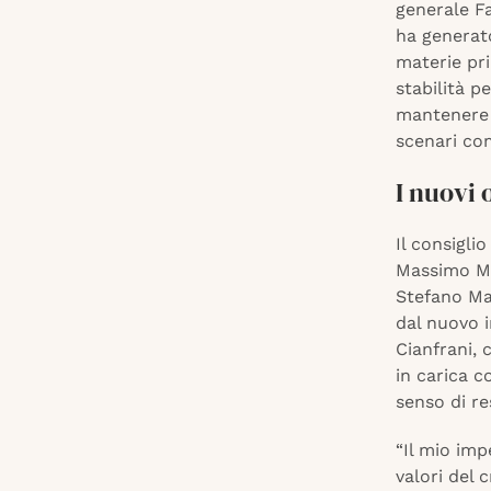
generale Fa
ha generato
materie pr
stabilità pe
mantenere l
scenari com
I nuovi 
Il consigli
Massimo Meo
Stefano Man
dal nuovo i
Cianfrani, 
in carica 
senso di re
“Il mio imp
valori del 