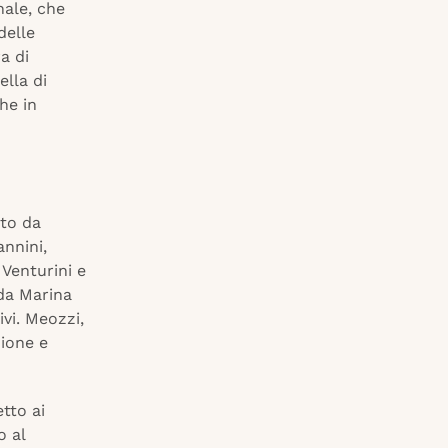
nale, che
delle
a di
ella di
he in
uto da
annini,
 Venturini e
 da Marina
vi. Meozzi,
zione e
tto ai
o al