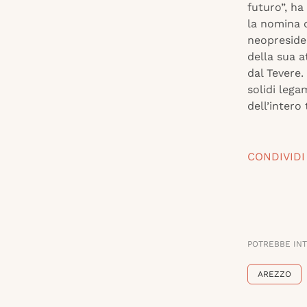
futuro”, ha
la nomina 
neopreside
della sua a
dal Tevere
solidi lega
dell’intero t
CONDIVIDI
POTREBBE IN
AREZZO