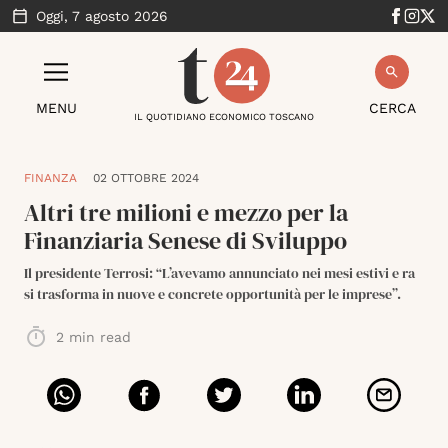
Oggi,
7 agosto 2026
MENU
CERCA
IL QUOTIDIANO ECONOMICO TOSCANO
FINANZA
02 OTTOBRE 2024
Altri tre milioni e mezzo per la
Finanziaria Senese di Sviluppo
Il presidente Terrosi: “L’avevamo annunciato nei mesi estivi e ra
si trasforma in nuove e concrete opportunità per le imprese”.
2
min read