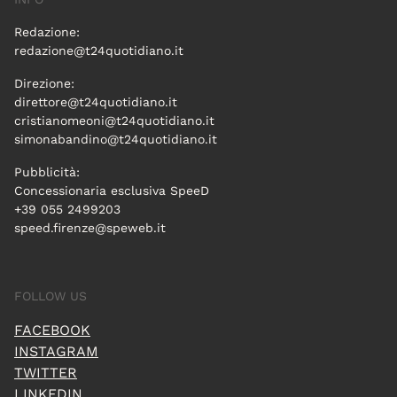
Redazione:
redazione@t24quotidiano.it
Direzione:
direttore@t24quotidiano.it
cristianomeoni@t24quotidiano.it
simonabandino@t24quotidiano.it
Pubblicità:
Concessionaria esclusiva SpeeD
+39 055 2499203
speed.firenze@speweb.it
FOLLOW US
FACEBOOK
INSTAGRAM
TWITTER
LINKEDIN